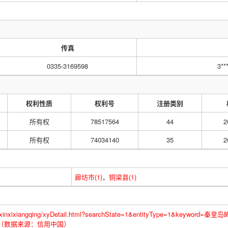
传真
0335-3169598
3**
权利性质
权利号
注册类别
所有权
78517564
44
2
所有权
74034140
35
2
廊坊市(1)
，
铜梁县(1)
nyongxinxixiangqing/xyDetail.html?searchState=1&entityType=1&keyw
W7XU（数据来源：信用中国）