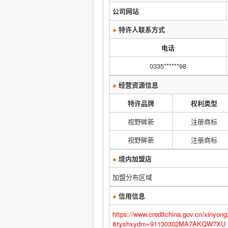
公司网站
●
特许人联系方式
电话
0335******98
●
经营资源信息
特许品牌
权利类型
视野眸新
注册商标
视野眸新
注册商标
●
境内加盟店
加盟分布区域
●
信用信息
https://www.creditchina.gov.cn/xi
&tyshxydm=91130302MA7AKQ