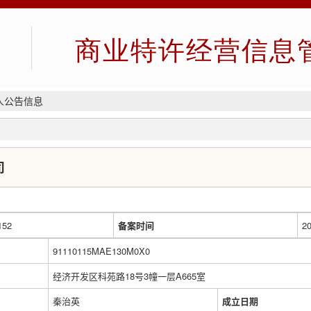
商业特许经营信息
人公告信息
司
152
备案时间
20
91110115MAE130M0X0
经济开发区科苑路18号3幢一层A665室
秦治英
成立日期