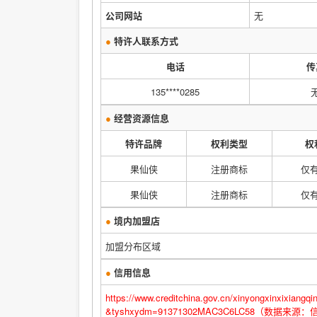
公司网站
无
●
特许人联系方式
电话
传
135****0285
●
经营资源信息
特许品牌
权利类型
权
果仙侠
注册商标
仅
果仙侠
注册商标
仅
●
境内加盟店
加盟分布区域
●
信用信息
https://www.creditchina.gov.cn/xinyongxinxix
&tyshxydm=91371302MAC3C6LC58（数据来